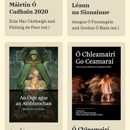
Máirtín Ó
Léann
Cadhain 2020
na Sionainne
Eoin Mac Cárthaigh and
Aengus Ó Fionnagáin
Pádraig de Paor (ed.)
and Gordon Ó Riain (ed.)
Ó Chleamairí