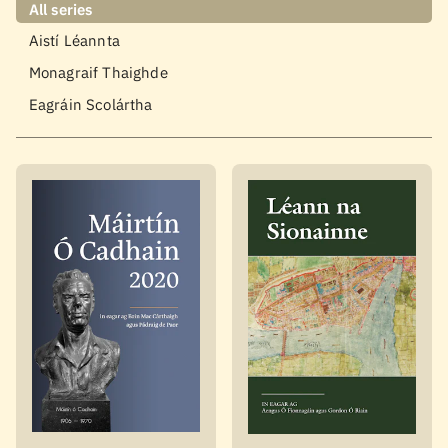
All series
Aistí Léannta
Monagraif Thaighde
Eagráin Scolártha