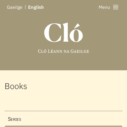
Ga
eilge
En
glish
Menu
Books
Series