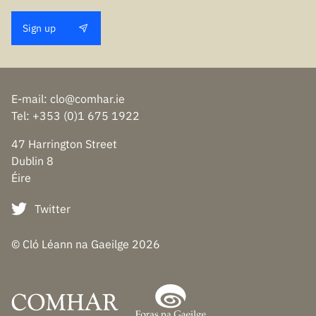
Sign up
E-mail
:
clo@comhar.ie
Tel
: +353 (0)1 675 1922
47 Harrington Street
Dublin 8
Éire
Twitter
© Cló Léann na Gaeilge
2026