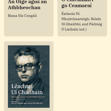
An Óige agus an
go Ceamaraí
Athbheochan
Éadaoin Ní
Ríona Nic Congáil
Mhuircheartaigh, Róisín
Ní Ghairbhí, and Pádraig
Ó Liatháin (ed.)